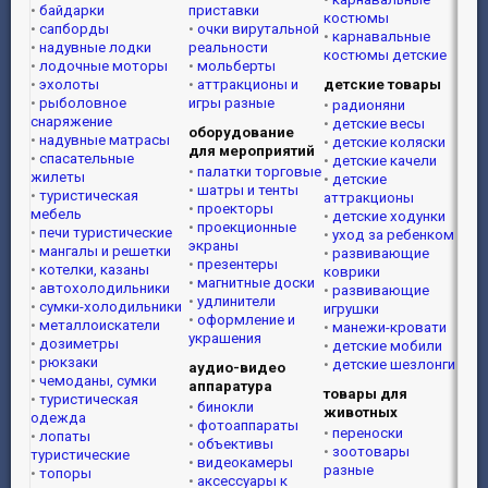
байдарки
приставки
костюмы
сапборды
очки вирутальной
карнавальные
надувные лодки
реальности
костюмы детские
лодочные моторы
мольберты
эхолоты
аттракционы и
детские товары
рыболовное
игры разные
радионяни
снаряжение
детские весы
оборудование
надувные матрасы
детские коляски
для мероприятий
спасательные
детские качели
палатки торговые
жилеты
детские
шатры и тенты
туристическая
аттракционы
проекторы
мебель
детские ходунки
проекционные
печи туристические
уход за ребенком
экраны
мангалы и решетки
развивающие
презентеры
котелки, казаны
коврики
магнитные доски
автохолодильники
развивающие
удлинители
сумки-холодильники
игрушки
оформление и
металлоискатели
манежи-кровати
украшения
дозиметры
детские мобили
рюкзаки
детские шезлонги
аудио-видео
чемоданы, сумки
аппаратура
товары для
туристическая
бинокли
животных
одежда
фотоаппараты
переноски
лопаты
объективы
зоотовары
туристические
видеокамеры
разные
топоры
аксессуары к