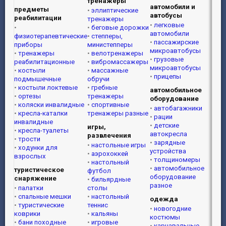
тренажеры
автомобили и
предметы
эллиптические
автобусы
реабилитации
тренажеры
легковые
беговые дорожки
автомобили
физиотерапевтические
степперы,
пассажирские
приборы
министепперы
микроавтобусы
тренажеры
велотренажеры
грузовые
реабилитационные
вибромассажеры
микроавтобусы
костыли
массажные
прицепы
подмышечные
обручи
костыли локтевые
гребные
автомобильное
ортезы
тренажеры
оборудование
коляски инвалидные
спортивные
автобагажники
кресла-каталки
тренажеры разные
рации
инвалидные
детские
игры,
кресла-туалеты
автокресла
развлечения
трости
зарядные
настольные игры
ходунки для
устройства
аэрохоккей
взрослых
толщиномеры
настольный
автомобильное
туристическое
футбол
оборудование
снаряжение
бильярдные
разное
палатки
столы
спальные мешки
настольный
одежда
туристические
теннис
новогодние
коврики
кальяны
костюмы
бани походные
игровые
карнавальные