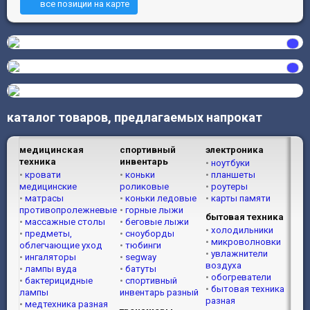
все позиции на карте
каталог товаров, предлагаемых напрокат
медицинская
спортивный
электроника
техника
инвентарь
ноутбуки
кровати
коньки
планшеты
медицинские
роликовые
роутеры
матрасы
коньки ледовые
карты памяти
противопролежневые
горные лыжи
бытовая техника
массажные столы
беговые лыжи
холодильники
предметы,
сноуборды
микроволновки
облегчающие уход
тюбинги
увлажнители
ингаляторы
segway
воздуха
лампы вуда
батуты
обогреватели
бактерицидные
спортивный
бытовая техника
лампы
инвентарь разный
разная
медтехника разная