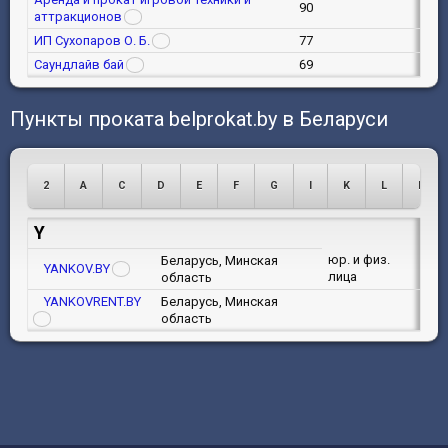
90
аттракционов
ИП Сухопаров О. Б.
77
Саундлайв бай
69
Пункты проката belprokat.by в Беларуси
2
A
C
D
E
F
G
I
K
L
M
Y
юр. и физ.
Беларусь, Минская
YANKOV.BY
лица
область
YANKOVRENT.BY
Беларусь, Минская
область