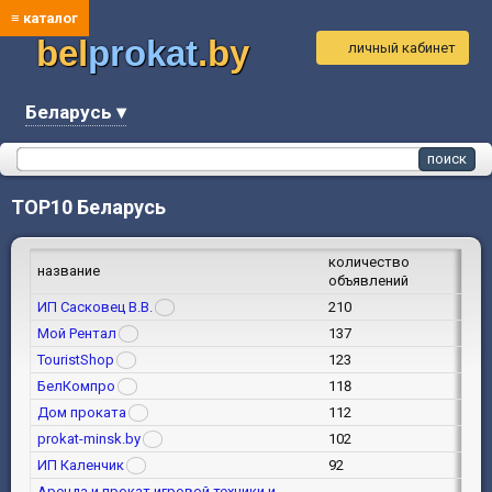
≡ каталог
bel
prokat
.by
личный кабинет
Беларусь ▾
TOP10 Беларусь
количество
название
объявлений
ИП Сасковец В.В.
210
Мой Рентал
137
TouristShop
123
БелКомпро
118
Дом проката
112
prokat-minsk.by
102
ИП Каленчик
92
Аренда и прокат игровой техники и