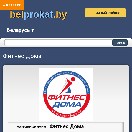
≡ каталог
bel
prokat
.by
личный кабинет
Беларусь ▾
Фитнес Дома
Фитнес Дома
наименование