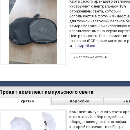
Карта серого арендаэто эталонн
инструмент с нейтральным 18%
отражением света, который
используется в фото- и видеосъ
для точной настройки баланса бе
замера правильной экспозицииП
используют именно серую карту?
Нейтральность: Она не имеет цв
оттенков (RGB-значения строго 
м...
подробнее
Прокат комплект импульсного света
кратко
подробно
на 
Комплект импульсного света ар
это готовый набор студийного
оборудования для фотографии,
который включает в себя три