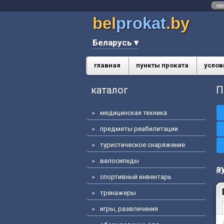
ne
bel
prokat
.by
Беларусь ▾
главная
пункты проката
услов
каталог
П
медицинская техника
предметы реабилитации
туристическое снаряжение
велосипеды
а
спортивный инвентарь
тренажеры
игры, развлечения