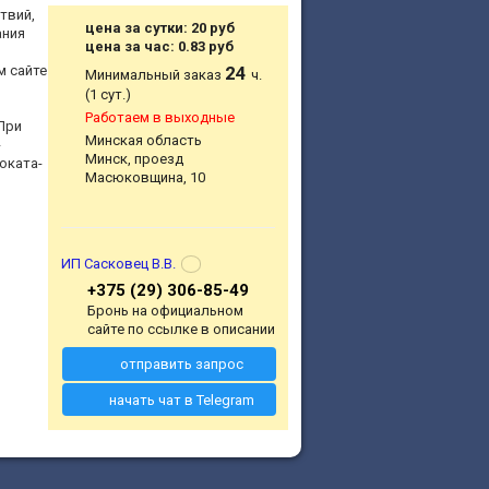
твий,
цена за сутки: 20 руб
ания
цена за час: 0.83 руб
 сайте
24
Минимальный заказ
ч.
(1 сут.)
Работаем в выходные
При
Минская область
-
Минск, проезд
оката-
Масюковщина, 10
ИП Сасковец В.В.
+375 (29) 306-85-49
Бронь на официальном
сайте по ссылке в описании
отправить запрос
начать чат в Telegram