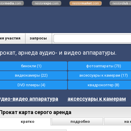
stor
media
.com
nestor
expo
.com
nestor
market
.com
nestor
club
.
ия участия
запросы
рокат, арнеда аудио- и видео аппаратуры.
бинокли (1)
фотоаппараты (73)
видеокамеры (22)
аксессуары к камерам (17)
DVD плееры (4)
квадрокоптер (8)
удио-видео аппаратура
аксессуары к камерам
Прокат карта серого аренда
кратко
подробно
на 