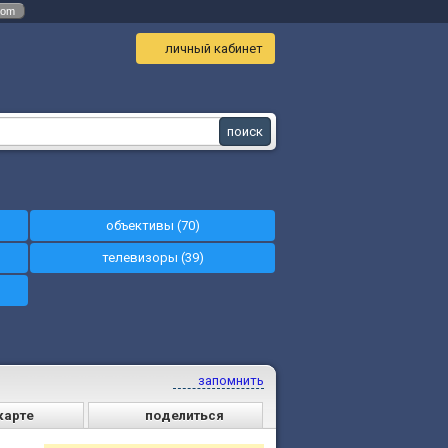
com
личный кабинет
объективы (70)
телевизоры (39)
запомнить
карте
поделиться