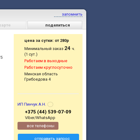
запомнить
карте
поделиться
цена за сутки: от 280р
24
Минимальный заказ
ч.
(1 сут.)
75
Работаем в выходные
Работаем круглосуточно
Минская область
Грибоедова 4
ИП Пинчук А.Н.
+375 (44) 539-07-09
Viber/WhatsApp
все телефоны
отправить запрос