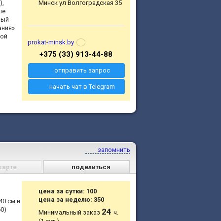
),
Минск ул Волгоградская 35
ые
ный
ания»
ной
prokat-minsk.by
+375 (33) 913-44-88
отправить запрос
начать чат в Telegram
запомнить
карте
поделиться
цена за сутки: 100
цена за неделю: 350
40 см и
0)
24
Минимальный заказ
ч.