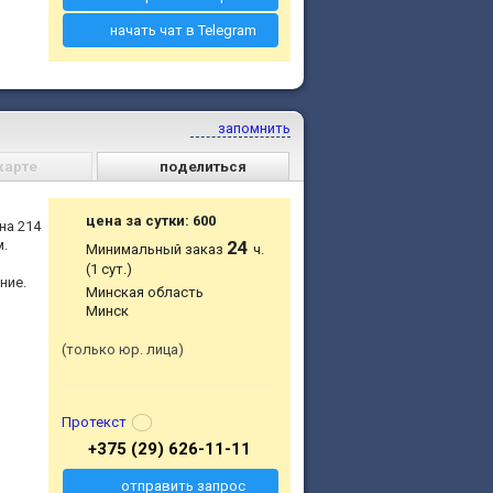
начать чат в Telegram
запомнить
карте
поделиться
цена за сутки: 600
на 214
м.
24
Минимальный заказ
ч.
(1 сут.)
ние.
Минская область
Минск
только юр. лица
Протекст
+375 (29) 626-11-11
отправить запрос