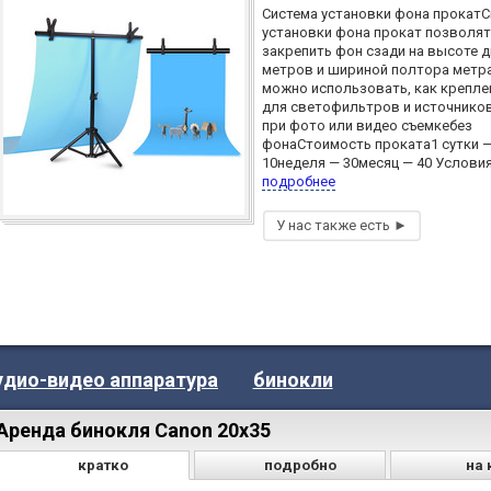
Система установки фона прокат
установки фона прокат позволят
закрепить фон сзади на высоте д
метров и шириной полтора метра
можно использовать, как крепле
для светофильтров и источнико
при фото или видео съемкебез
фонаСтоимость проката1 сутки 
10неделя — 30месяц — 40 Условия.
подробнее
удио-видео аппаратура
бинокли
Аренда бинокля Canon 20x35
кратко
подробно
на 