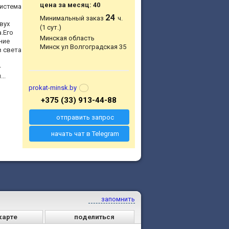
цена за месяц: 40
Система
24
Минимальный заказ
ч.
вух
(1 сут.)
.Его
Минская область
ние
Минск ул Волгоградская 35
в света
—
..
prokat-minsk.by
+375 (33) 913-44-88
отправить запрос
начать чат в Telegram
запомнить
карте
поделиться