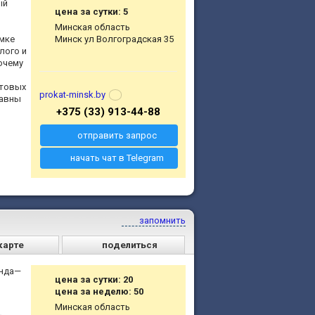
ый
цена за сутки: 5
Минская область
емке
Минск ул Волгоградская 35
лого и
очему
етовых
prokat-minsk.by
равны
+375 (33) 913-44-88
отправить запрос
начать чат в Telegram
запомнить
карте
поделиться
енда—
цена за сутки: 20
цена за неделю: 50
Минская область