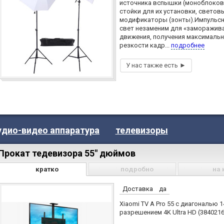
источника вспышки (моноблоков
стойки для их установки, светов
модификаторы (зонты).Импульс
свет незаменим для «заморажив
движения, получения максималь
резкости кадр...
подробнее
удио-видео аппаратура
телевизоры
Прокат тедевизора 55" дюймов
кратко
подробно
на 
Доставка
да
Xiaomi TV A Pro 55 с диагональю 1
разрешением 4K Ultra HD (3840216