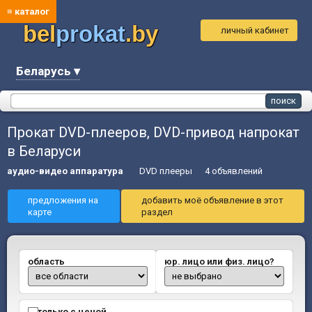
≡ каталог
bel
prokat
.by
личный кабинет
Беларусь ▾
Прокат DVD-плееров, DVD-привод напрокат
в Беларуси
аудио-видео аппаратура
DVD плееры
4 объявлений
предложения на
добавить моё объявление в этот
карте
раздел
область
юр. лицо или физ. лицо?
только с ценой