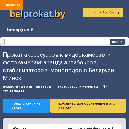
≡ каталог
bel
prokat
.by
личный кабинет
Беларусь ▾
Прокат аксессуаров к видеокамерам и
фотокамерам: аренда аквабоксов,
стабилизаторов, моноподов в Беларуси
Минск
аудио-видео аппаратура
аксессуары к камерам
17
объявлений
предложения на
добавить моё объявление в этот
карте
раздел
область
юр. лицо или физ. лицо?