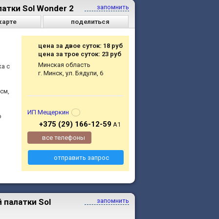
атки Sol Wonder 2
запомнить
карте
поделиться
цена за двое суток: 18 руб
цена за трое суток: 23 руб
Минская область
а с
г. Минск, ул. Бядули, 6
см,
ИП Мещеркин
о
+375 (29) 166-12-59
A1
все телефоны
отправить запрос
 палатки Sol
запомнить