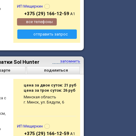
ИП Мещеркин
о
+375 (29) 166-12-59
A1
все телефоны
отправить запрос
атки Sol Hunter
запомнить
карте
поделиться
цена за двое суток: 21 руб
цена за трое суток: 26 руб
Минская область
а с
г. Минск, ул. Бядули, 6
см,
ИП Мещеркин
о
+375 (29) 166-12-59
A1