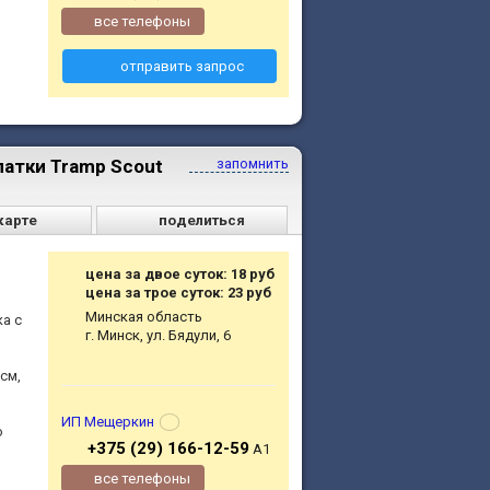
все телефоны
отправить запрос
атки Tramp Scout
запомнить
карте
поделиться
цена за двое суток: 18 руб
цена за трое суток: 23 руб
Минская область
а с
г. Минск, ул. Бядули, 6
см,
ИП Мещеркин
о
+375 (29) 166-12-59
A1
все телефоны