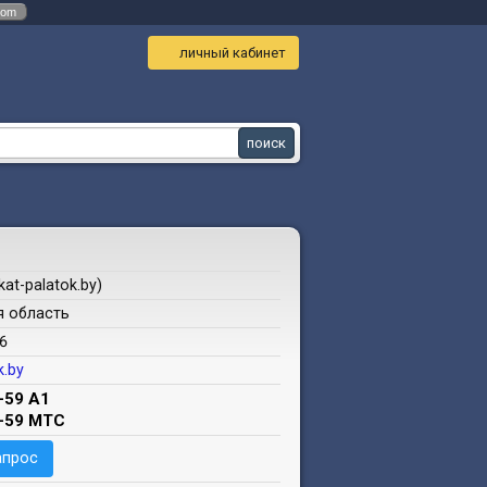
com
личный кабинет
at-palatok.by)
я область
6
k.by
-59 A1
2-59 MTC
апрос