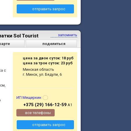
отправить запрос
тки Sol Tourist
запомнить
карте
поделиться
цена за двое суток: 18 руб
цена за трое суток: 23 руб
Минская область
а с
г. Минск, ул. Бядули, 6
см,
ИП Мещеркин
о
+375 (29) 166-12-59
A1
все телефоны
отправить запрос