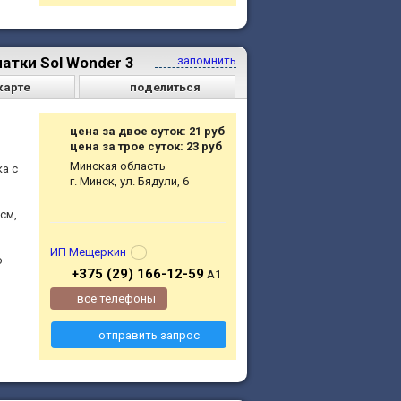
атки Sol Wonder 3
запомнить
карте
поделиться
цена за двое суток: 21 руб
цена за трое суток: 23 руб
Минская область
а с
г. Минск, ул. Бядули, 6
см,
ИП Мещеркин
о
+375 (29) 166-12-59
A1
все телефоны
отправить запрос