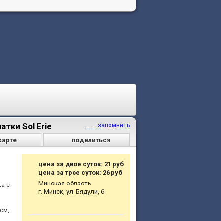
тки Sol Erie
запомнить
карте
поделиться
цена за двое суток: 21 руб
цена за трое суток: 26 руб
Минская область
а с
г. Минск, ул. Бядули, 6
см,