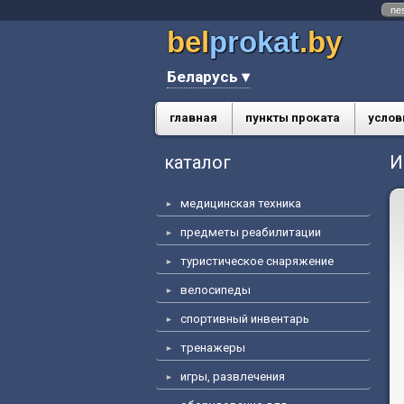
ne
bel
prokat
.by
Беларусь ▾
главная
пункты проката
услов
каталог
И
медицинская техника
предметы реабилитации
туристическое снаряжение
велосипеды
спортивный инвентарь
тренажеры
игры, развлечения