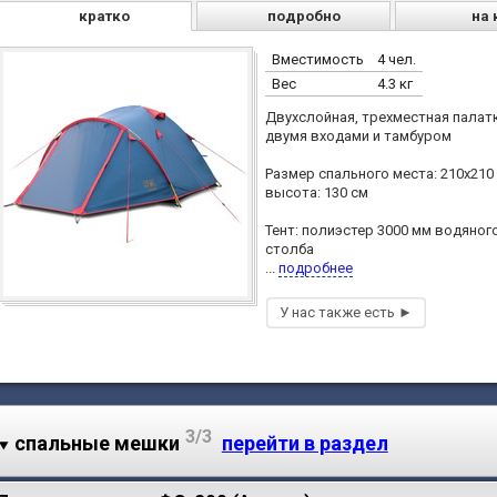
кратко
подробно
на 
Вместимость
4 чел.
Вес
4.3 кг
Двухслойная, трехместная палатк
двумя входами и тамбуром
Размер спального места: 210х210 
высота: 130 см
Тент: полиэстер 3000 мм водяног
столба
...
подробнее
3/3
спальные мешки
перейти в раздел