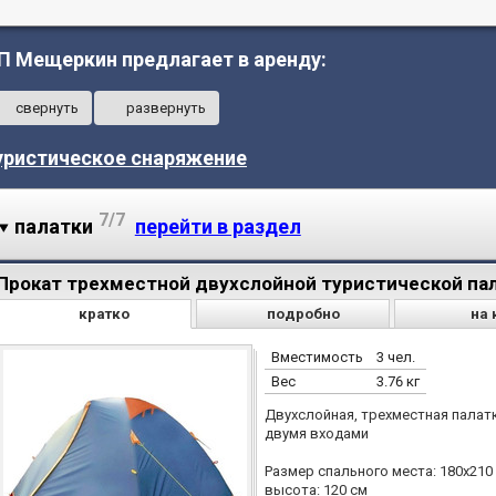
П Мещеркин предлагает в аренду:
свернуть
развернуть
уристическое снаряжение
7/7
палатки
перейти в раздел
Прокат трехместной двухслойной туристической пала
кратко
подробно
на 
Вместимость
3 чел.
Вес
3.76 кг
Двухслойная, трехместная палатк
двумя входами
Размер спального места: 180х210 
высота: 120 см