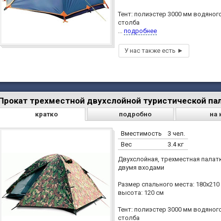
Тент: полиэстер 3000 мм водяног
столба
...
подробнее
Прокат трехместной двухслойной туристической пал
кратко
подробно
на 
Вместимость
3 чел.
Вес
3.4 кг
Двухслойная, трехместная палатк
двумя входами
Размер спального места: 180х210 
высота: 120 см
Тент: полиэстер 3000 мм водяног
столба