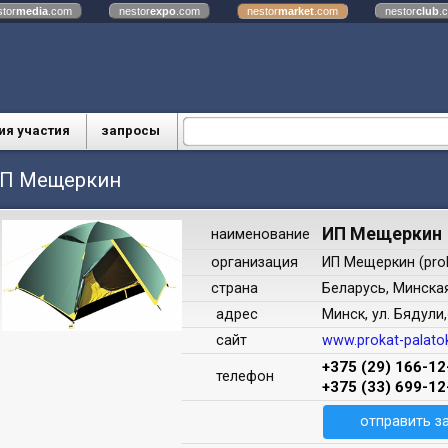
stor
media
.com
nestor
expo
.com
nestor
market
.com
nestor
club
.
ия участия
запросы
П Мещеркин
ИП Мещеркин
наименование
организация
ИП Мещеркин (prok
страна
Беларусь, Минска
адрес
Минск, ул. Бядули,
сайт
www.prokat-palato
+375 (29) 166-12
телефон
+375 (33) 699-1
отправить з