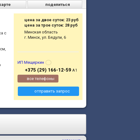
карте
поделиться
цена за двое суток: 23 руб
цена за трое суток: 28 руб
Минская область
а с
г. Минск, ул. Бядули, 6
см,
ИП Мещеркин
о
+375 (29) 166-12-59
A1
все телефоны
отправить запрос