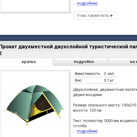
...
подробнее
Прокат двухместной двухслойной туристической пал
2
кратко
подробно
на 
Вместимость
2 чел.
Вес
3.1 кг
Двухслойная, двухместная палатк
двумя входами
Размер спального места: 150х210 
высота: 120 см
Тент: полиэстер 5000 мм водяног
столба
...
подробнее