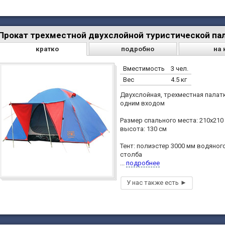
Прокат трехместной двухслойной туристической пал
кратко
подробно
на 
Вместимость
3 чел.
Вес
4.5 кг
Двухслойная, трехместная палатк
одним входом
Размер спального места: 210х210 
высота: 130 см
Тент: полиэстер 3000 мм водяног
столба
...
подробнее