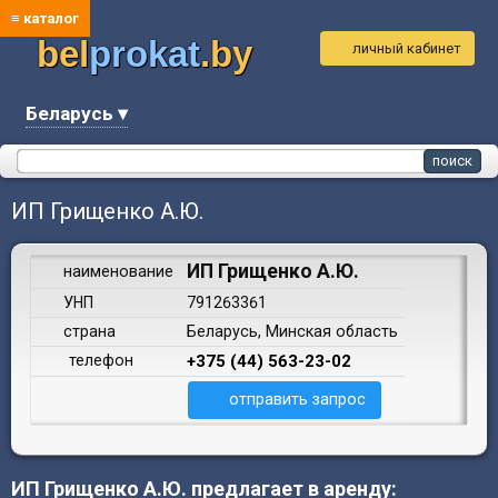
≡ каталог
bel
prokat
.by
личный кабинет
Беларусь ▾
ИП Грищенко А.Ю.
ИП Грищенко А.Ю.
наименование
УНП
791263361
страна
Беларусь, Минская область
телефон
+375 (44) 563-23-02
отправить запрос
ИП Грищенко А.Ю. предлагает в аренду: