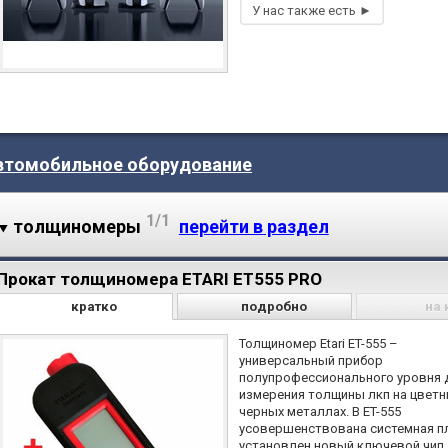
втомобильное оборудование
1/1
толщиномеры
перейти в раздел
Прокат толщиномера ETARI ET555 PRO
кратко
подробно
на 
Толщиномер Etari ET-555 –
универсальный прибор
полупрофессионального уровня 
измерения толщины лкп на цветн
черных металлах. В ET-555
усовершенствована системная п
установлен новый ключевой чип.