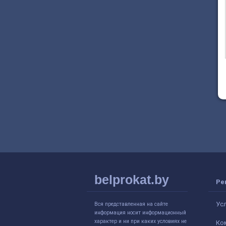
belprokat.by
Ре
Ус
Вся представленная на сайте
информация носит информационный
характер и ни при каких условиях не
Ко