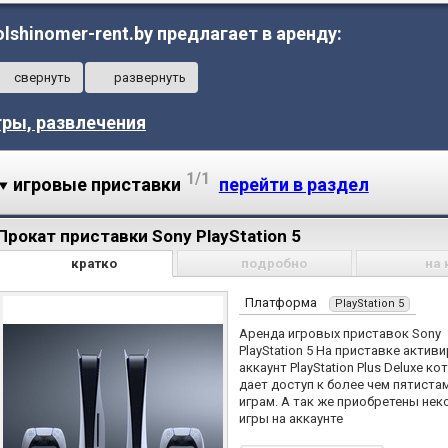
olshinomer-rent.by предлагает в аренду:
свернуть
развернуть
гры, развлечения
1/1
игровые приставки
перейти в раздел
Прокат приставки Sony PlayStation 5
кратко
подробно
на 
Платформа
PlayStation 5
Аренда игровых приставок Sony
PlayStation 5 На приставке актив
аккаунт PlayStation Plus Deluxe к
дает доступ к более чем пятиста
играм. А так же приобретены не
игры на аккаунте