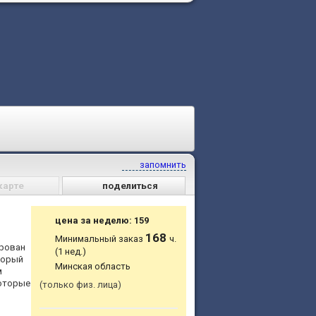
запомнить
карте
поделиться
цена за неделю: 159
168
Минимальный заказ
ч.
ирован
(1 нед.)
оторый
Минская область
м
которые
только физ. лица