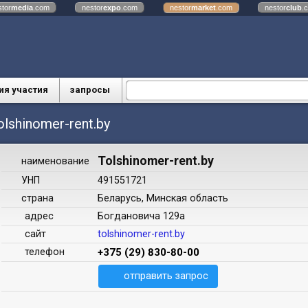
stor
media
.com
nestor
expo
.com
nestor
market
.com
nestor
club
.
ия участия
запросы
olshinomer-rent.by
Tolshinomer-rent.by
наименование
УНП
491551721
страна
Беларусь, Минская область
адрес
Богдановича 129а
сайт
tolshinomer-rent.by
телефон
+375 (29) 830-80-00
отправить запрос