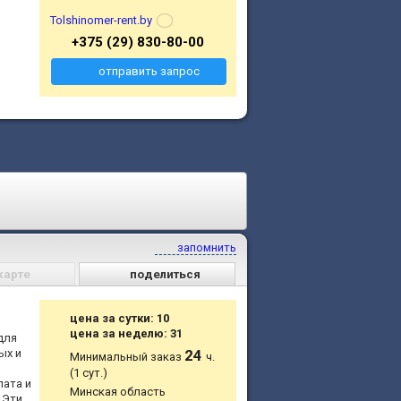
Tolshinomer-rent.by
+375 (29) 830-80-00
отправить запрос
запомнить
карте
поделиться
цена за сутки: 10
цена за неделю: 31
для
ых и
24
Минимальный заказ
ч.
(1 сут.)
лата и
Минская область
 Эти