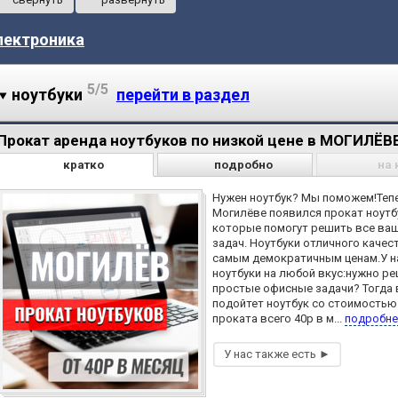
лектроника
5/5
ноутбуки
перейти в раздел
Прокат аренда ноутбуков по низкой цене в МОГИЛЁВ
кратко
подробно
на 
Нужен ноутбук? Мы поможем!Теп
Могилёве появился прокат ноутб
которые помогут решить все ва
задач. Ноутбуки отличного качес
самым демократичным ценам.У н
ноутбуки на любой вкус:нужно р
простые офисные задачи? Тогда
подойтет ноутбук со стоимостью
проката всего 40р в м...
подробне