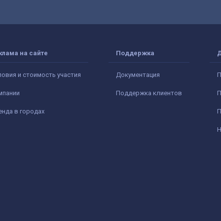
клама на сайте
Поддержка
ловия и стоимость участия
Документация
П
мпании
Поддержка клиентов
П
енда в городах
П
Н