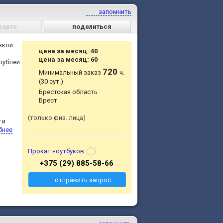
запомнить
карте
поделиться
зкой
цена за месяц: 40
цена за месяц: 60
 рублей
720
Минимальный заказ
ч.
(30 сут.)
Брестская область
Брест
только физ. лица
 и
бнее
Прокат ноутбуков
+375 (29) 885-58-66
отправить запрос