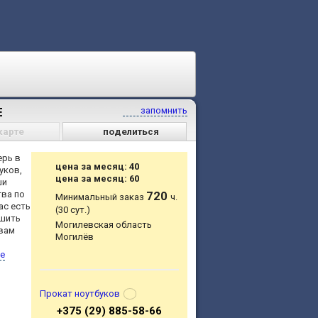
Е
запомнить
карте
поделиться
ерь в
цена за месяц: 40
уков,
цена за месяц: 60
ши
тва по
720
Минимальный заказ
ч.
ас есть
(30 сут.)
ешить
Могилевская область
 вам
Могилёв
е
Прокат ноутбуков
+375 (29) 885-58-66