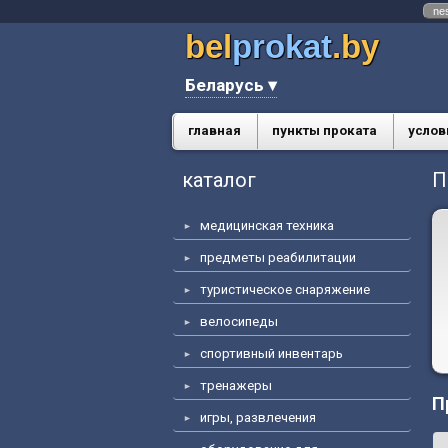
ne
bel
prokat
.by
Беларусь ▾
главная
пункты проката
услов
каталог
П
медицинская техника
предметы реабилитации
туристическое снаряжение
велосипеды
спортивный инвентарь
тренажеры
П
игры, развлечения