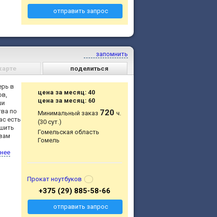
отправить запрос
запомнить
карте
поделиться
ерь в
цена за месяц: 40
ов,
цена за месяц: 60
ши
тва по
720
Минимальный заказ
ч.
ас есть
(30 сут.)
ешить
Гомельская область
 вам
Гомель
ю
нее
Прокат ноутбуков
+375 (29) 885-58-66
отправить запрос