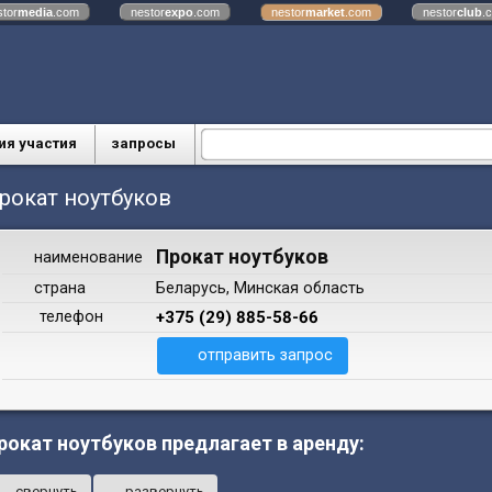
stor
media
.com
nestor
expo
.com
nestor
market
.com
nestor
club
.
ия участия
запросы
рокат ноутбуков
Прокат ноутбуков
наименование
страна
Беларусь, Минская область
телефон
+375 (29) 885-58-66
отправить запрос
рокат ноутбуков предлагает в аренду:
свернуть
развернуть