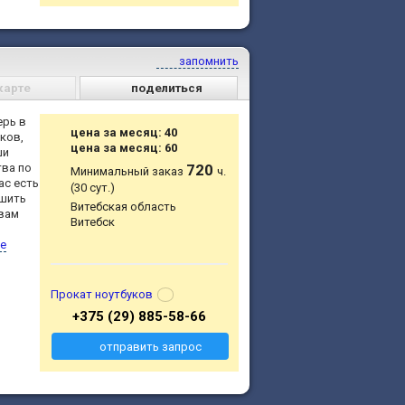
запомнить
карте
поделиться
ерь в
цена за месяц: 40
ков,
цена за месяц: 60
ши
тва по
720
Минимальный заказ
ч.
ас есть
(30 сут.)
ешить
Витебская область
 вам
Витебск
е
Прокат ноутбуков
+375 (29) 885-58-66
отправить запрос