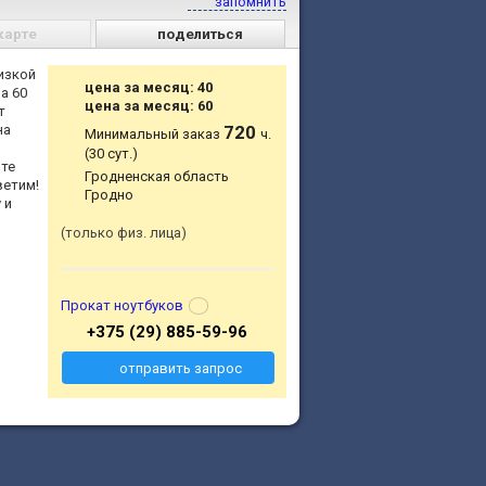
запомнить
карте
поделиться
изкой
цена за месяц: 40
за 60
цена за месяц: 60
т
на
720
Минимальный заказ
ч.
(30 сут.)
йте
Гродненская область
ветим!
Гродно
 и
только физ. лица
Прокат ноутбуков
+375 (29) 885-59-96
отправить запрос