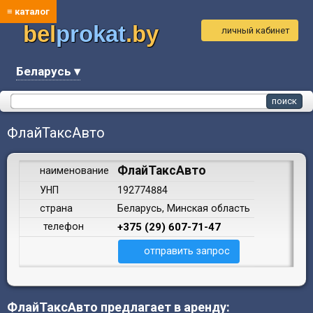
≡ каталог
bel
prokat
.by
личный кабинет
Беларусь ▾
ФлайТаксАвто
ФлайТаксАвто
наименование
УНП
192774884
страна
Беларусь, Минская область
телефон
+375 (29) 607-71-47
отправить запрос
ФлайТаксАвто предлагает в аренду: