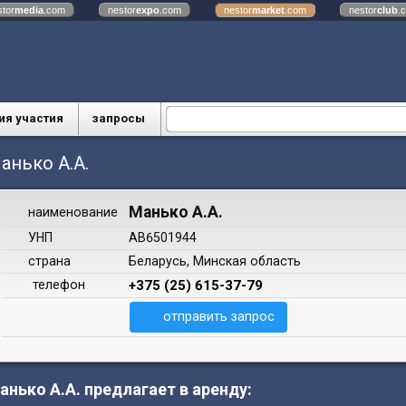
stor
media
.com
nestor
expo
.com
nestor
market
.com
nestor
club
.
ия участия
запросы
анько А.А.
Манько А.А.
наименование
УНП
АВ6501944
страна
Беларусь, Минская область
телефон
+375 (25) 615-37-79
отправить запрос
анько А.А. предлагает в аренду: