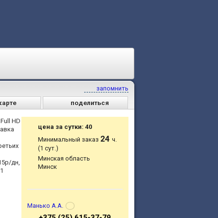
запомнить
карте
поделиться
Full HD
цена за сутки: 40
тавка
24
Минимальный заказ
ч.
ретьих
(1 сут.)
Минская область
15р/дн,
Минск
 1
Манько А.А.
+375 (25) 615-37-79