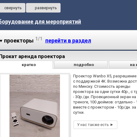
свернуть
развернуть
борудование для мероприятий
1/1
проекторы
перейти в раздел
Прокат аренда проектора
кратко
подробно
на 
Проектор Wanbo X5, разрешение 
с поддержкой 4К. Возможна дос
по Минску. Стоимость аренды
проектора за одни сутки 40р., c т
- 30р./дн. Проекционный экран на
треноге, 100 дюймов: отдельно - 
вместе с проектором - 10р/дн. за
сутки.