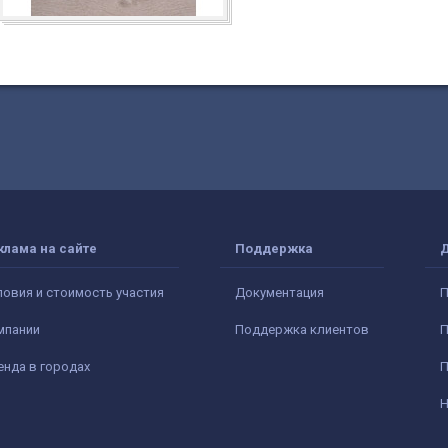
клама на сайте
Поддержка
ловия и стоимость участия
Документация
П
мпании
Поддержка клиентов
П
енда в городах
П
Н