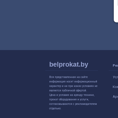
belprokat.by
Ре
Ус
Вся представленная на сайте
информация носит информационный
характер и ни при каких условиях не
Ко
является публичной офертой.
Цена и условия на аренду техники,
Ар
прокат оборудования и услуги,
согласовываются с рекламодателем
отдельно.