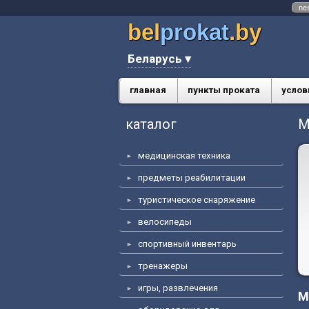
ne
bel
prokat
.by
Беларусь ▾
главная
пункты проката
услов
каталог
М
медицинская техника
предметы реабилитации
туристическое снаряжение
велосипеды
спортивный инвентарь
тренажеры
игры, развлечения
М