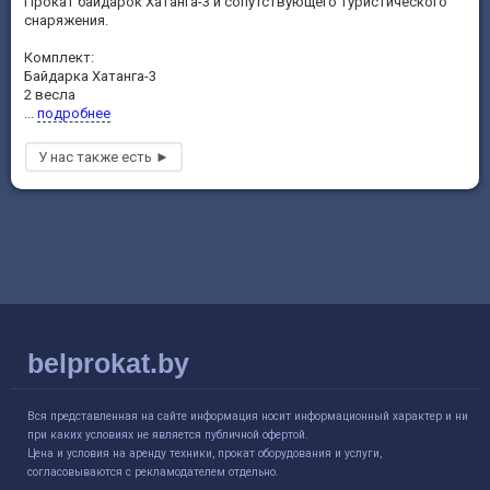
Прокат байдарок Хатанга-3 и сопутствующего туристического
снаряжения.
Комплект:
Байдарка Хатанга-3
2 весла
...
подробнее
belprokat.by
Вся представленная на сайте информация носит информационный характер и ни
при каких условиях не является публичной офертой.
Цена и условия на аренду техники, прокат оборудования и услуги,
согласовываются с рекламодателем отдельно.