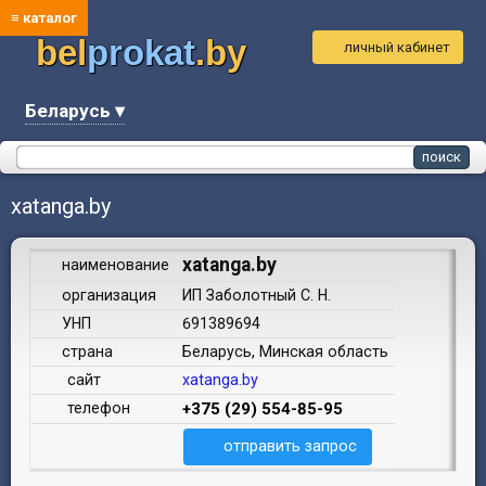
≡ каталог
bel
prokat
.by
личный кабинет
Беларусь ▾
xatanga.by
xatanga.by
наименование
организация
ИП Заболотный С. Н.
УНП
691389694
страна
Беларусь, Минская область
сайт
xatanga.by
телефон
+375 (29) 554-85-95
отправить запрос