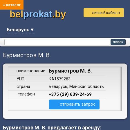
≡ каталог
bel
prokat
.by
личный кабинет
Беларусь ▾
Бурмистров М. В.
Бурмистров М. В.
наименование
УНП
КА1579283
страна
Беларусь, Минская область
телефон
+375 (29) 639-24-69
отправить запрос
Бурмистров М. В. предлагает в аренду: