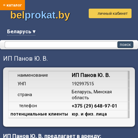
≡ каталог
bel
prokat
.by
личный кабинет
Беларусь ▾
ИП Панов Ю. В.
ИП Панов Ю. В.
наименование
УНП
192997515
Беларусь, Минская
страна
область
телефон
+375 (29) 648-97-01
потенциальные клиенты
юр. и физ. лица
ИП Панов Ю. В. предлагает в аренду: