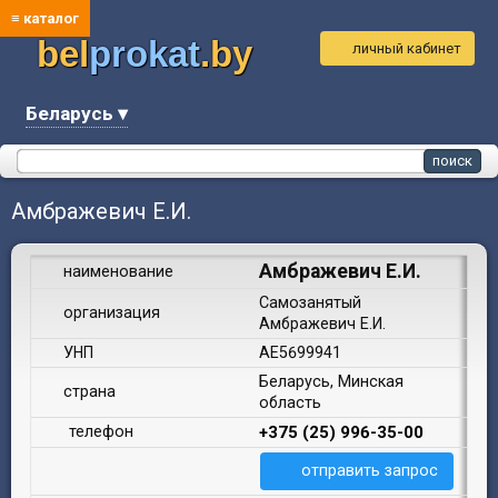
≡ каталог
bel
prokat
.by
личный кабинет
Беларусь ▾
Амбражевич Е.И.
Амбражевич Е.И.
наименование
Самозанятый
организация
Амбражевич Е.И.
УНП
AE5699941
Беларусь, Минская
страна
область
телефон
+375 (25) 996-35-00
отправить запрос