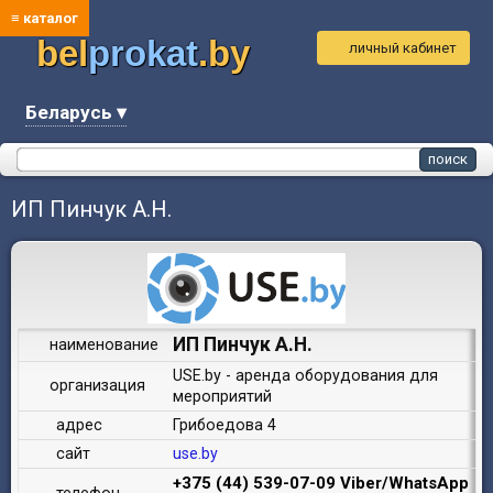
≡ каталог
bel
prokat
.by
личный кабинет
Беларусь ▾
ИП Пинчук А.Н.
ИП Пинчук А.Н.
наименование
USE.by - аренда оборудования для
организация
мероприятий
адрес
Грибоедова 4
сайт
use.by
+375 (44) 539-07-09 Viber/WhatsApp