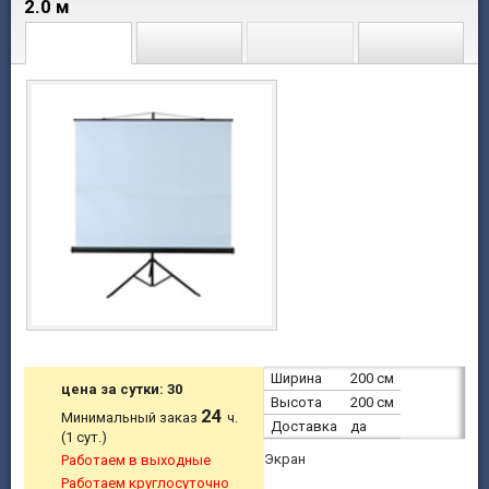
2.0 м
Ширина
200 см
цена за сутки: 30
Высота
200 см
24
Минимальный заказ
ч.
Доставка
да
(1 сут.)
Экран
Работаем в выходные
Работаем круглосуточно