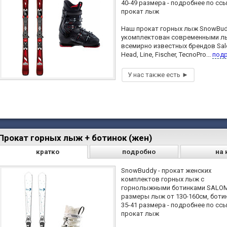
40-49 размера - подробнее по сс
прокат лыж
Наш прокат горных лыж SnowBu
укомплектован современными 
всемирно известных брендов Sa
Head, Line, Fischer, TecnoPro...
под
Прокат горных лыж + ботинок (жен)
кратко
подробно
на 
SnowBuddy - прокат женских
комплектов горных лыж с
горнолыжными ботинками SALOM
размеры лыж от 130-160см, боти
35-41 размера - подробнее по сс
прокат лыж