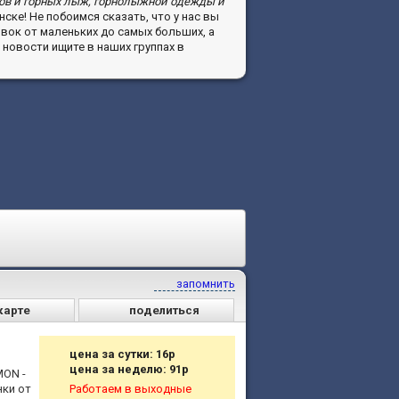
ов и горных лыж, горнолыжной одежды и
ске! Не побоимся сказать, что у нас вы
вок от маленьких до самых больших, а
новости ищите в наших группах в
запомнить
карте
поделиться
цена за сутки: 16р
цена за неделю: 91р
ON -
нки от
Работаем в выходные