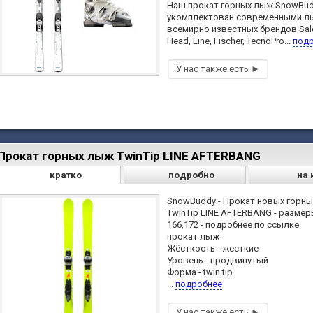
Наш прокат горных лыж SnowBu
укомплектован современными 
всемирно известных брендов Sa
Head, Line, Fischer, TecnoPro...
под
Прокат горных лыж TwinTip LINE AFTERBANG
кратко
подробно
на 
SnowBuddy - Прокат новых горн
TwinTip LINE AFTERBANG - разме
166,172 - подробнее по ссылке
прокат лыж
Жёсткость - жесткие
Уровень - продвинутый
Форма - twin tip
...
подробнее