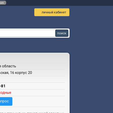
com
личный кабинет
я область
ьская, 16 корпус 20
-81
ходные
апрос