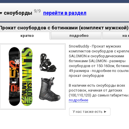
9/9
сноуборды
перейти в раздел
Прокат сноубордов с ботинками (комплект мужской)
кратко
подробно
на 
SnowBuddy - Прокат мужских
комплектов сноубордов с крепл
SALOMON и сноубордическими
ботинками SALOMON - размеры
сноубордов от 150-160см, ботинки
49 размера - подробнее по ссылк
прокат сноубордов
В наличии есть сноуборды всех
ростовок, начиная от детских
(100,110,120) до самых габаритны.
подробнее