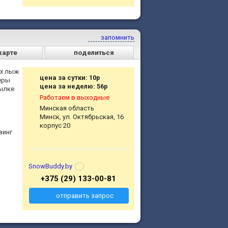
запомнить
карте
поделиться
ых лыж
цена за сутки: 10р
еры
цена за неделю: 56р
сылке
Работаем в выходные
Минская область
Минск, ул. Октябрьская, 16
корпус 20
винг
SnowBuddy.by
+375 (29) 133-00-81
отправить запрос