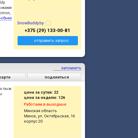
ddy
лыжами
lomon,
робнее
SnowBuddy.by
+375 (29) 133-00-81
отправить запрос
запомнить
карте
поделиться
ых лыж
цена за сутки: 22
ры
цена за неделю: 126
Работаем в выходные
Минская область
Минск, ул. Октябрьская, 16
корпус 20