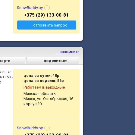
SnowBuddy.by
+375 (29) 133-00-81
отправить запрос
запомнить
карте
поделиться
ых лыж
цена за сутки: 10р
0,150 -
цена за неделю: 56р
ж
Работаем в выходные
Минская область
Минск, ул. Октябрьская, 16
корпус 20
SnowBuddy.by