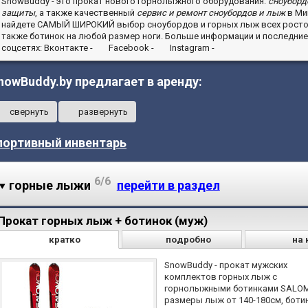
SnowBuddy
- это прокат нового горнолыжного оборудования:
сноуборд
защиты
, а также качественный
сервис и ремонт сноубордов и лыж
в Мин
найдете
САМЫЙ ШИРОКИЙ
выбор сноубордов и горных лыж всех росто
также ботинок на любой размер ноги. Больше информации и последние 
соцсетях: Вконтакте -
Facebook -
Instagram -
nowBuddy.by предлагает в аренду:
свернуть
развернуть
портивный инвентарь
6/6
горные лыжи
перейти в раздел
Прокат горных лыж + ботинок (муж)
кратко
подробно
на 
SnowBuddy - прокат мужских
комплектов горных лыж с
горнолыжными ботинками SALOM
размеры лыж от 140-180см, боти