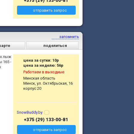
+375 (29) 133-00-81
отправить запрос
запомнить
карте
поделиться
ых лыж
цена за сутки: 10р
 165 -
цена за неделю: 56р
ж
Работаем в выходные
Минская область
Минск, ул. Октябрьская, 16
корпус 20
SnowBuddy.by
+375 (29) 133-00-81
отправить запрос