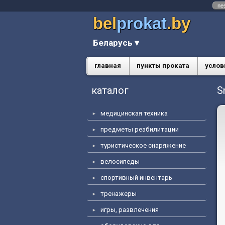
ne
bel
prokat
.by
Беларусь ▾
главная
пункты проката
услов
каталог
S
медицинская техника
предметы реабилитации
туристическое снаряжение
велосипеды
спортивный инвентарь
тренажеры
игры, развлечения