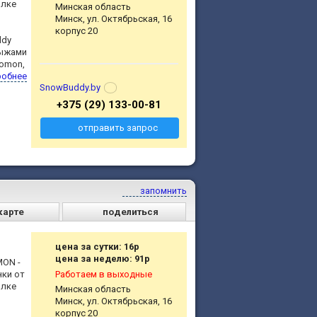
ылке
Минская область
Минск, ул. Октябрьская, 16
корпус 20
ddy
лыжами
lomon,
робнее
SnowBuddy.by
+375 (29) 133-00-81
отправить запрос
запомнить
карте
поделиться
цена за сутки: 16р
цена за неделю: 91р
ON -
нки от
Работаем в выходные
ылке
Минская область
Минск, ул. Октябрьская, 16
корпус 20