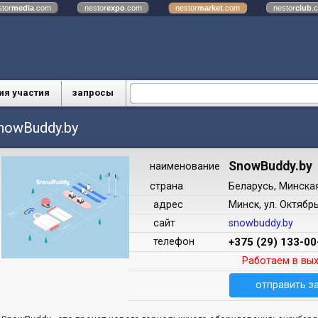
stor
media
.com
nestor
expo
.com
nestor
market
.com
nestor
club
.
ия участия
запросы
nowBuddy.by
SnowBuddy.by
наименование
страна
Беларусь, Минска
адрес
Минск, ул. Октябр
сайт
snowbuddy.by
телефон
+375 (29) 133-00
Работаем в вы
отправить з