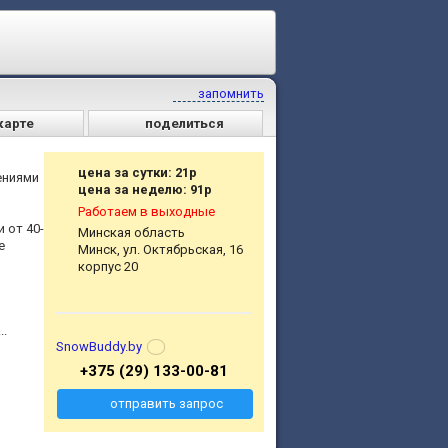
запомнить
карте
поделиться
цена за сутки: 21р
ениями
цена за неделю: 91р
Работаем в выходные
 от 40-
Минская область
е
Минск, ул. Октябрьская, 16
корпус 20
..
SnowBuddy.by
+375 (29) 133-00-81
отправить запрос