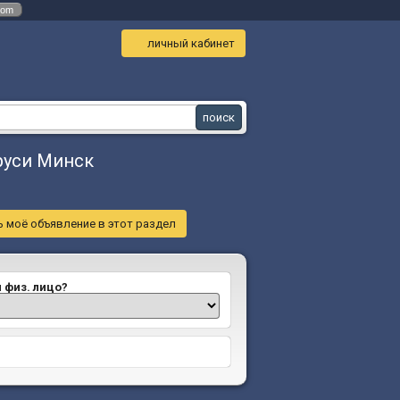
com
личный кабинет
аруси Минск
 моё объявление в этот раздел
и физ. лицо?