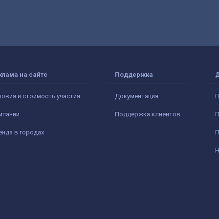
клама на сайте
Поддержка
ловия и стоимость участия
Документация
П
мпании
Поддержка клиентов
П
енда в городах
П
Н