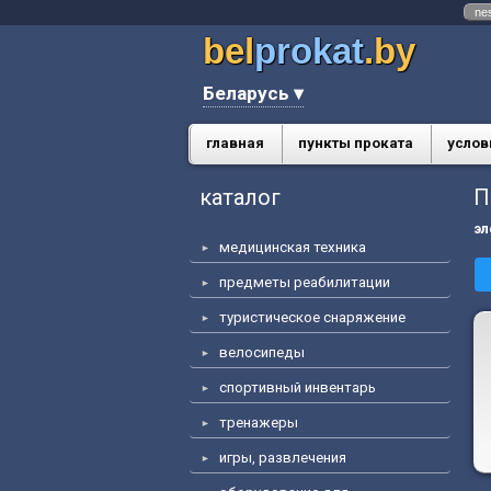
ne
bel
prokat
.by
Беларусь ▾
главная
пункты проката
услов
каталог
П
эл
медицинская техника
предметы реабилитации
туристическое снаряжение
велосипеды
спортивный инвентарь
тренажеры
игры, развлечения