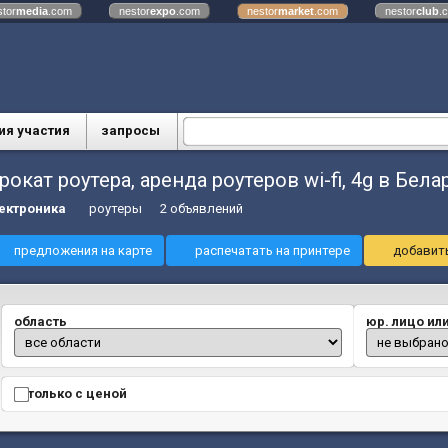
stor
media
.com
nestor
expo
.com
nestor
market
.com
nestor
club
.
ия участия
запросы
рокат роутера, аренда роутеров wi-fi, 4g в Бел
ектроника
роутеры
2 объявлений
предложения на карте
распечатать на принтере
добавить
область
юр. лицо ил
только с ценой