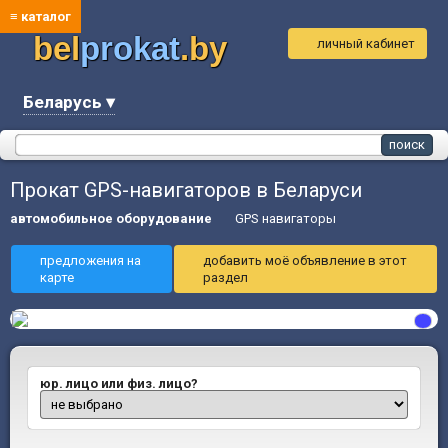
≡ каталог
bel
prokat
.by
личный кабинет
Беларусь ▾
Прокат GPS-навигаторов в Беларуси
автомобильное оборудование
GPS навигаторы
предложения на
добавить моё объявление в этот
карте
раздел
юр. лицо или физ. лицо?