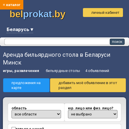
≡ каталог
bel
prokat
.by
личный кабинет
Беларусь ▾
Аренда бильярдного стола в Беларуси
Минск
игры, развлечения
бильярдные столы
4 объявлений
предложения на
добавить моё объявление в этот
карте
раздел
область
юр. лицо или физ. лицо?
только с ценой