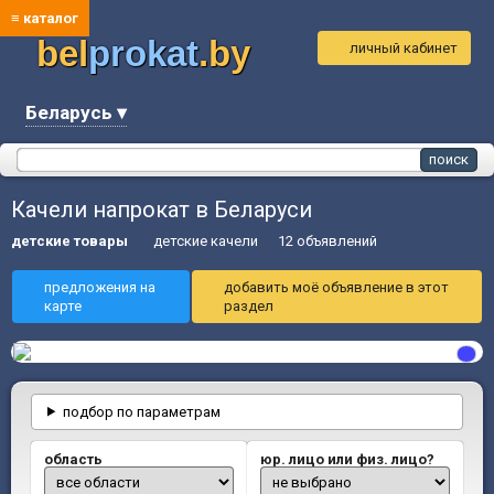
≡ каталог
bel
prokat
.by
личный кабинет
Беларусь ▾
Качели напрокат в Беларуси
детские товары
детские качели
12 объявлений
предложения на
добавить моё объявление в этот
карте
раздел
подбор по параметрам
область
юр. лицо или физ. лицо?