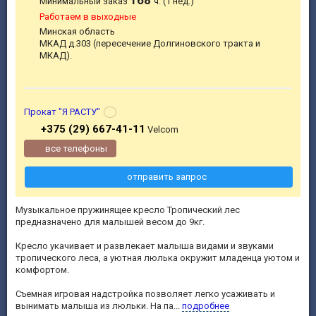
168
Минимальный заказ
ч. (1 нед.)
Работаем в выходные
Минская область
МКАД д.303 (пересечение Долгиновского тракта и
МКАД).
Прокат "Я РАСТУ"
+375 (29) 667-41-11
Velcom
все телефоны
отправить запрос
Музыкальное пружинящее кресло Тропический лес
предназначено для малышей весом до 9кг.
Кресло укачивает и развлекает малыша видами и звуками
тропического леса, а уютная люлька окружит младенца уютом и
комфортом.
Съемная игровая надстройка позволяет легко усаживать и
вынимать малыша из люльки. На па...
подробнее