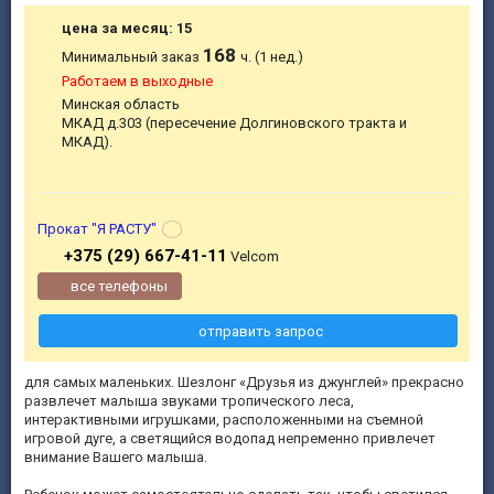
цена за месяц: 15
168
Минимальный заказ
ч. (1 нед.)
Работаем в выходные
Минская область
МКАД д.303 (пересечение Долгиновского тракта и
МКАД).
Прокат "Я РАСТУ"
+375 (29) 667-41-11
Velcom
все телефоны
отправить запрос
для самых маленьких. Шезлонг «Друзья из джунглей» прекрасно
развлечет малыша звуками тропического леса,
интерактивными игрушками, расположенными на съемной
игровой дуге, а светящийся водопад непременно привлечет
внимание Вашего малыша.