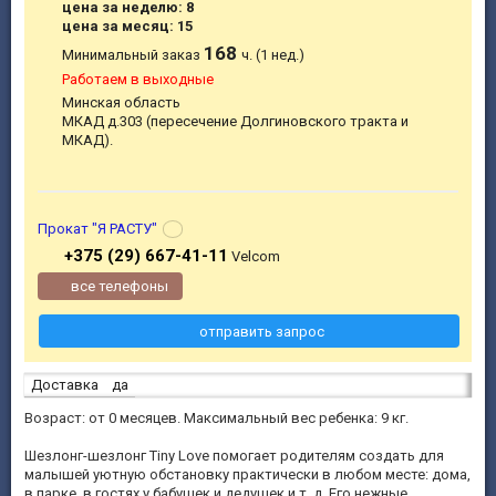
цена за неделю: 8
цена за месяц: 15
168
Минимальный заказ
ч. (1 нед.)
Работаем в выходные
Минская область
МКАД д.303 (пересечение Долгиновского тракта и
МКАД).
Прокат "Я РАСТУ"
+375 (29) 667-41-11
Velcom
все телефоны
отправить запрос
Доставка
да
Возраст: от 0 месяцев. Максимальный вес ребенка: 9 кг.
Шезлонг-шезлонг Tiny Love помогает родителям создать для
малышей уютную обстановку практически в любом месте: дома,
в парке, в гостях у бабушек и дедушек и т. д. Его нежные