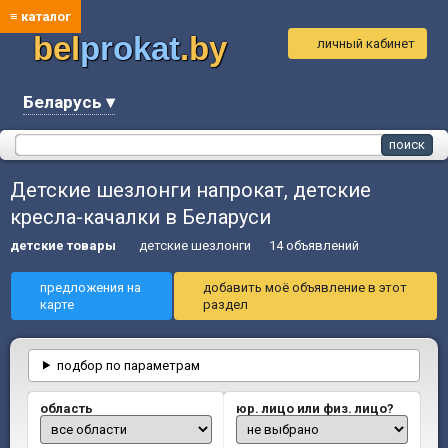
≡ каталог
bel
prokat
.by
личный кабинет
Беларусь ▾
Детские шезлонги напрокат, детские
кресла-качалки в Беларуси
детские товары
детские шезлонги
14 объявлений
предложения на
добавить моё объявление в этот
карте
раздел
подбор по параметрам
область
юр. лицо или физ. лицо?