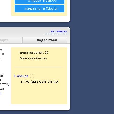
отправить запрос
начать чат в Telegram
запомнить
карте
поделиться
ем
цена за сутки: 20
что
м
Минская область
ой
Е-аренда
и
+375 (44) 570-70-82
остей,
ида
е