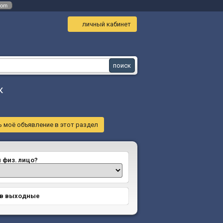
com
личный кабинет
к
 моё объявление в этот раздел
и физ. лицо?
 в выходные