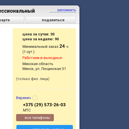
фессиональный
запомнить
карте
поделиться
,
цена за сутки: 30
цена за неделю: 90
24
Минимальный заказ
ч.
(1 сут.)
Работаем в выходные
Минская область
Минск, ул. Люцинская 31
только физ. лица
Веренич
+375 (29) 573-26-03
МТС
все телефоны