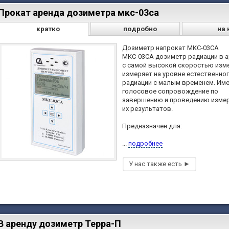
Прокат аренда дозиметра мкс-03са
кратко
подробно
на 
Дозиметр напрокат МКС-03СА
МКС-03СА дозиметр радиации в 
с самой высокой скоростью изм
измеряет на уровне естественно
радиации с малым временем. Им
голосовое сопровождение по
завершению и проведению измер
их результатов.
Предназначен для:
...
подробнее
В аренду дозиметр Терра-П