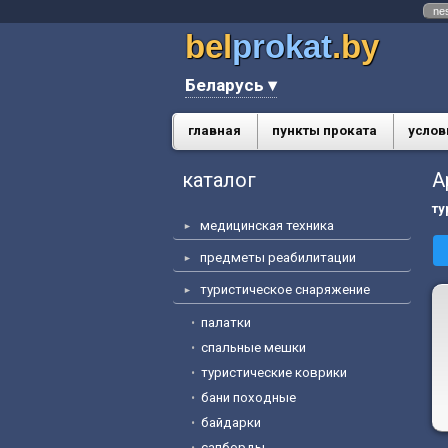
ne
bel
prokat
.by
Беларусь ▾
главная
пункты проката
услов
каталог
А
ту
медицинская техника
предметы реабилитации
туристическое снаряжение
палатки
спальные мешки
туристические коврики
бани походные
байдарки
сапборды