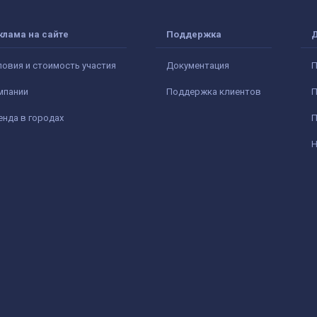
клама на сайте
Поддержка
ловия и стоимость участия
Документация
П
мпании
Поддержка клиентов
П
енда в городах
П
Н