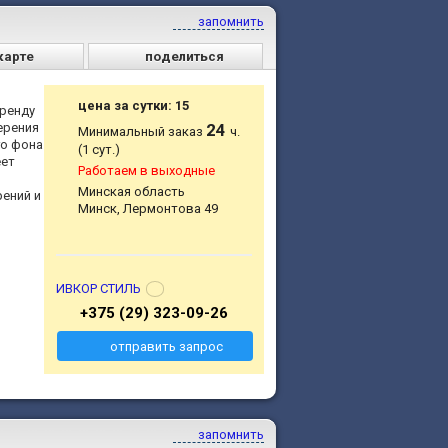
запомнить
карте
поделиться
цена за сутки: 15
аренду
ерения
24
Минимальный заказ
ч.
го фона
(1 сут.)
еет
Работаем в выходные
Минская область
ений и
Минск, Лермонтова 49
ИВКОР СТИЛЬ
+375 (29) 323-09-26
отправить запрос
запомнить