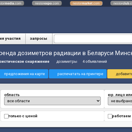
stor
media
.com
nestor
expo
.com
nestor
market
.com
nestor
club
.
ия участия
запросы
ренда дозиметров радиации в Беларуси Минс
ристическое снаряжение
дозиметры
4 объявлений
предложения на карте
распечатать на принтере
добавить
область
юр. лицо ил
только с ценой
работаем