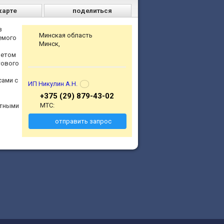
карте
поделиться
з
Минская область
емого
Минск,
четом
тового
сами с
ИП Никулин А.Н.
+375 (29) 879-43-02
MTC:
ктными
отправить запрос