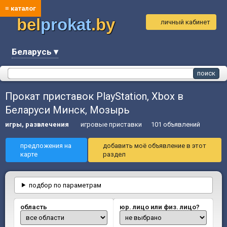
≡ каталог
bel
prokat
.by
личный кабинет
Беларусь ▾
Прокат приставок PlayStation, Xbox в
Беларуси Минск, Мозырь
игры, развлечения
игровые приставки
101 объявлений
предложения на
добавить моё объявление в этот
карте
раздел
подбор по параметрам
область
юр. лицо или физ. лицо?