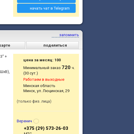
начать чат в Telegram
запомнить
карте
поделиться
3" +
цена за месяц: 100
720
Минимальный заказ
ч.
ШхВ),
(30 сут.)
Работаем в выходные
Минская область
Минск, ул. Люцинская, 29
только физ. лица
Веренич
+375 (29) 573-26-03
МТС