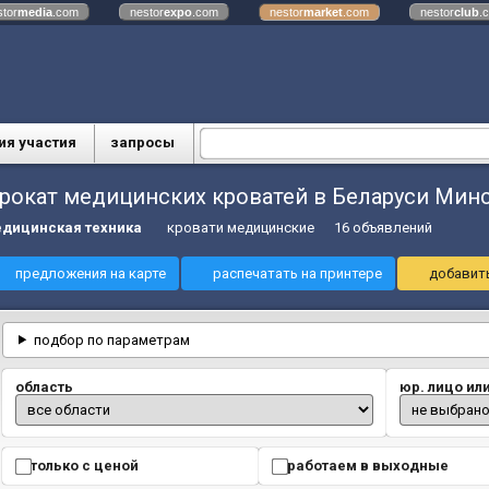
stor
media
.com
nestor
expo
.com
nestor
market
.com
nestor
club
.
ия участия
запросы
рокат медицинских кроватей в Беларуси Минс
дицинская техника
кровати медицинские
16 объявлений
предложения на карте
распечатать на принтере
добавить
подбор по параметрам
область
юр. лицо ил
только с ценой
работаем в выходные