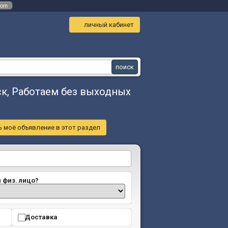
com
личный кабинет
к, Работаем без выходных
 моё объявление в этот раздел
и физ. лицо?
Доставка