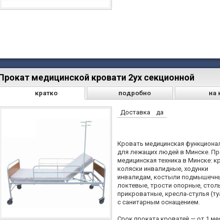
Прокат медицинской кровати 2ух секционной
кратко
подробно
на 
Доставка
да
Кровать медицинская функциона
для лежащих людей в Минске. П
медицинская техника в Минске: к
коляски инвалидные, ходунки
инвалидам, костыли подмышечн
локтевые, трости опорные, стол
прикроватные, кресла-стулья (т
с санитарным оснащением.
Срок проката кроватей — от 1 мес