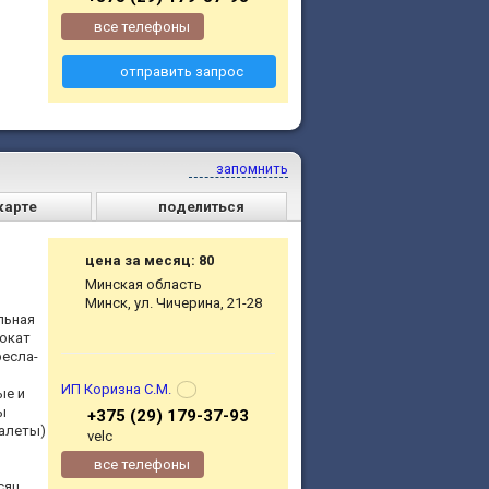
все телефоны
отправить запрос
запомнить
карте
поделиться
цена за месяц: 80
Минская область
Минск, ул. Чичерина, 21-28
льная
рокат
ресла-
ИП Коризна С.М.
ые и
ы
+375 (29) 179-37-93
уалеты)
velc
все телефоны
яц...