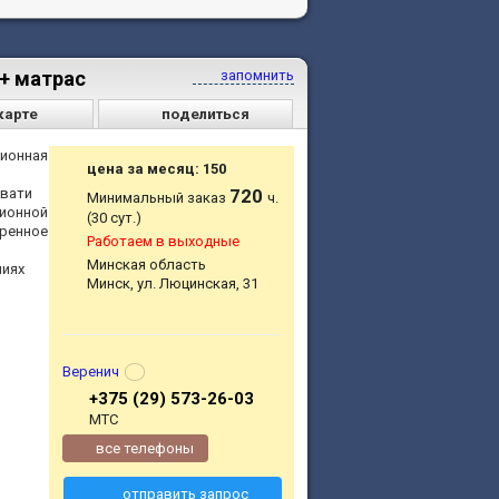
м+ матрас
запомнить
карте
поделиться
ционная
цена за месяц: 150
овати
720
Минимальный заказ
ч.
ционной
(30 сут.)
еренное
Работаем в выходные
Минская область
ниях
Минск, ул. Люцинская, 31
Веренич
+375 (29) 573-26-03
МТС
все телефоны
отправить запрос