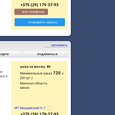
+375 (29) 179-37-93
все телефоны
отправить запрос
запомнить
карте
поделиться
цена за месяц: 80
ля
720
Минимальный заказ
ч.
ых 2-
(30 сут.)
Минская область
минск
ИП Хващевский Н. Г.
+375 (29) 179-37-93