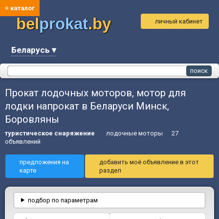
≡ каталог
bel
prokat
.by
личный кабинет
Беларусь ▾
Прокат лодочных моторов, мотор для
лодки напрокат в Беларуси Минск,
Боровляны
туристическое снаряжение
лодочные моторы
27
объявлений
предложения на
добавить моё объявление в этот
карте
раздел
подбор по параметрам