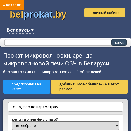
≡ каталог
bel
prokat
.by
личный кабинет
Беларусь ▾
Прокат микроволновки, аренда
микроволновой печи СВЧ в Беларуси
бытовая техника
микроволновки
1 объявлений
предложения на
добавить моё объявление в этот
карте
раздел
подбор по параметрам
юр. лицо или физ. лицо?