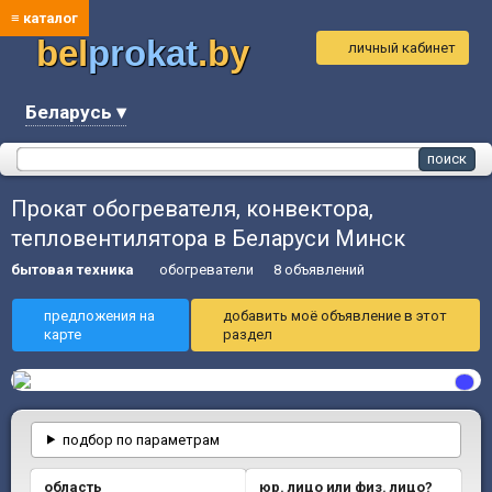
≡ каталог
bel
prokat
.by
личный кабинет
Беларусь ▾
Прокат обогревателя, конвектора,
тепловентилятора в Беларуси Минск
бытовая техника
обогреватели
8 объявлений
предложения на
добавить моё объявление в этот
карте
раздел
подбор по параметрам
область
юр. лицо или физ. лицо?