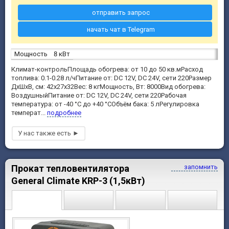
отправить запрос
начать чат в Telegram
Мощность
8 кВт
Климат-контрольПлощадь обогрева: от 10 до 50 кв.мРасход
топлива: 0.1-0.28 л/чПитание от: DC 12V, DC 24V, сети 220Размер
ДхШхВ, см: 42х27х32Вес: 8 кгМощность, Вт: 8000Вид обогрева:
ВоздушныйПитание от: DC 12V, DC 24V, сети 220Рабочая
температура: от -40 °C до +40 °CОбъём бака: 5 лРегулировка
температ...
подробнее
Прокат тепловентилятора
запомнить
General Climate KRP-3 (1,5кВт)