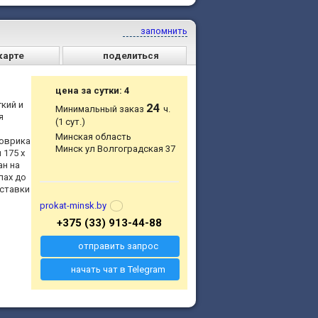
запомнить
карте
поделиться
цена за сутки: 4
кий и
24
Минимальный заказ
ч.
я
(1 сут.)
Минская область
коврика
Минск ул Волгоградская 37
 175 x
ан на
пах до
оставки
prokat-minsk.by
+375 (33) 913-44-88
отправить запрос
начать чат в Telegram