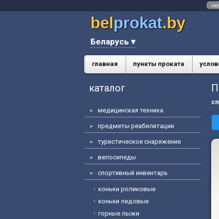
ne
bel
prokat
.by
Беларусь ▾
главная
пункты проката
услов
каталог
П
сп
медицинская техника
предметы реабилитации
туристическое снаряжение
велосипеды
спортивный инвентарь
коньки роликовые
коньки ледовые
горные лыжи