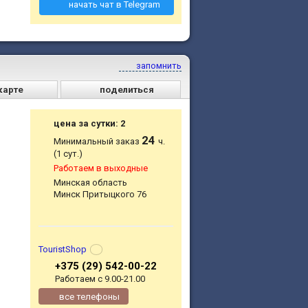
начать чат в Telegram
запомнить
карте
поделиться
цена за сутки: 2
24
Минимальный заказ
ч.
(1 сут.)
Работаем в выходные
Минская область
Минск Притыцкого 76
TouristShop
+375 (29) 542-00-22
Работаем с 9.00-21.00
все телефоны