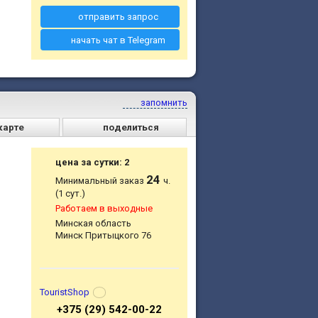
отправить запрос
начать чат в Telegram
запомнить
карте
поделиться
цена за сутки: 2
24
Минимальный заказ
ч.
(1 сут.)
Работаем в выходные
Минская область
Минск Притыцкого 76
TouristShop
+375 (29) 542-00-22