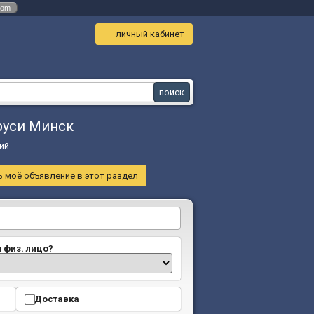
com
личный кабинет
руси Минск
ий
 моё объявление в этот раздел
и физ. лицо?
Доставка