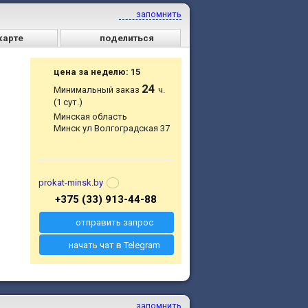
запомнить
карте
поделиться
ы
цена за неделю: 15
24
Минимальный заказ
ч.
(1 сут.)
Минская область
Минск ул Волгоградская 37
prokat-minsk.by
+375 (33) 913-44-88
отправить запрос
начать чат в Telegram
запомнить