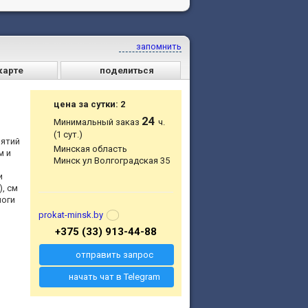
запомнить
карте
поделиться
цена за сутки: 2
24
Минимальный заказ
ч.
(1 сут.)
нятий
Минская область
м и
Минск ул Волгоградская 35
и
, см
йоги
prokat-minsk.by
+375 (33) 913-44-88
отправить запрос
начать чат в Telegram