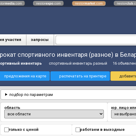
stor
media
.com
nestor
expo
.com
nestor
market
.com
nestor
club
.
ия участия
запросы
рокат спортивного инвентаря (разное) в Бела
ортивный инвентарь
спортивный инвентарь разный
16 объявлен
предложения на карте
распечатать на принтере
добавить
подбор по параметрам
область
юр. лицо ил
только с ценой
работаем в выходные