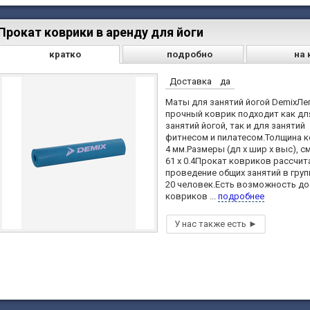
Прокат коврики в аренду для йоги
кратко
подробно
на 
Доставка
да
Маты для занятий йогой DemixЛег
прочный коврик подходит как дл
занятий йогой, так и для занятий
фитнесом и пилатесом.Толщина 
4 мм.Размеры (дл х шир х выс), см
61 x 0.4Прокат ковриков рассчит
проведение общих занятий в груп
20 человек.Есть возможность д
ковриков ...
подробнее