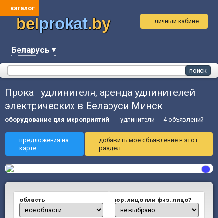
≡ каталог
bel
prokat
.by
личный кабинет
Беларусь ▾
Прокат удлинителя, аренда удлинителей
электрических в Беларуси Минск
оборудование для мероприятий
удлинители
4 объявлений
предложения на
добавить моё объявление в этот
карте
раздел
область
юр. лицо или физ. лицо?