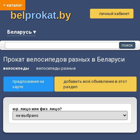
≡ каталог
bel
prokat
.by
личный кабинет
Беларусь ▾
Прокат велосипедов разных в Беларуси
велосипеды
велосипеды разные
предложения на
добавить моё объявление в этот
карте
раздел
юр. лицо или физ. лицо?