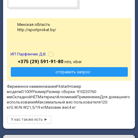
Минская область
http://sportprokat.by/
ИП Парфенчик Д.В.
+375 (29) 591-91-80
mts, viber
отправить запрос
Фирменное наименованиеFitstartНомер
моделиD100YРазмерРазмер сборки: 910220760
ммСкладнойНЕТМатериалАлюминийПрименениеДля домашнего
использованияМаксимальный вес пользователя120
кгG.W/N.W21,5/19 кгМаховик вес4 кг