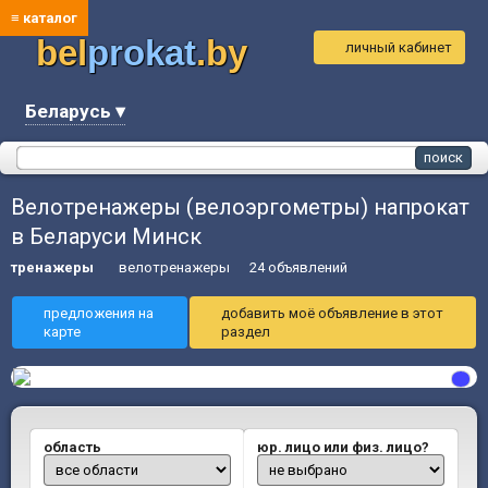
≡ каталог
bel
prokat
.by
личный кабинет
Беларусь ▾
Велотренажеры (велоэргометры) напрокат
в Беларуси Минск
тренажеры
велотренажеры
24 объявлений
предложения на
добавить моё объявление в этот
карте
раздел
область
юр. лицо или физ. лицо?